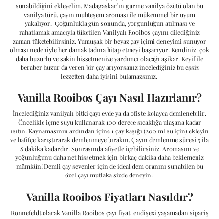
sunabildiğini ekleyelim. Madagaskar’ın gurme vanilya özütü olan bu
vanilya türü, çayın muhteşem aroması ile mükemmel bir uyum
yakalıyor. Çoğunlukla gün sonunda, yorgunluğun atılması ve
rahatlamak amacıyla tüketilen Vanilyalı Rooibos çayını dilediğiniz
zaman tüketebilirsiniz. Yumuşak bir beyaz çay içimi deneyimi sunuyor
olması nedeniyle her damak tadına hitap etmeyi başarıyor. Kendinizi çok
daha huzurlu ve sakin hissetmenize yardımcı olacağı aşikar. Keyif ile
beraber huzur da veren bir çay arıyorsanız incelediğiniz bu eşsiz
lezzetten daha iyisini bulamazsınız.
Vanilla Rooibos Çayı Nasıl Hazırlanır?
İncelediğiniz vanilyalı bitki çayı evde ya da ofiste kolayca demlenebilir.
Öncelikle içme suyu kullanarak 100 derece sıcaklığa ulaşana kadar
ısıtın. Kaynamasının ardından içine 1 çay kaşığı (200 ml su için) ekleyin
ve hafifçe karıştırarak demlenmeye bırakın. Çayın demlenme süresi 5 ila
8 dakika kadardır. Sonrasında afiyetle içebilirsiniz. Aromasını ve
yoğunluğunu daha net hissetmek için birkaç dakika daha beklemeniz
mümkün! Demli çay sevenler için de ideal dem oranını sunabilen bu
özel çayı mutlaka sizde deneyin.
Vanilla Rooibos Fiyatları Nasıldır?
Ronnefeldt olarak Vanilla Rooibos çayı fiyatı endişesi yaşamadan sipariş