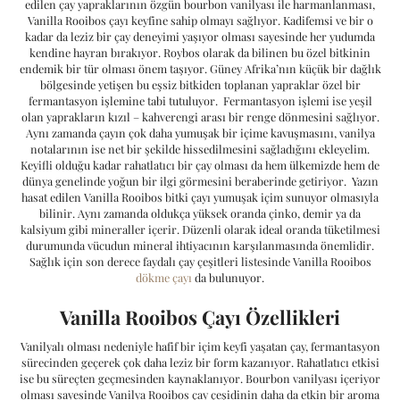
edilen çay yapraklarının özgün bourbon vanilyası ile harmanlanması,
Vanilla Rooibos çayı keyfine sahip olmayı sağlıyor. Kadifemsi ve bir o
kadar da leziz bir çay deneyimi yaşıyor olması sayesinde her yudumda
kendine hayran bırakıyor. Roybos olarak da bilinen bu özel bitkinin
endemik bir tür olması önem taşıyor. Güney Afrika’nın küçük bir dağlık
bölgesinde yetişen bu eşsiz bitkiden toplanan yapraklar özel bir
fermantasyon işlemine tabi tutuluyor. Fermantasyon işlemi ise yeşil
olan yaprakların kızıl – kahverengi arası bir renge dönmesini sağlıyor.
Aynı zamanda çayın çok daha yumuşak bir içime kavuşmasını, vanilya
notalarının ise net bir şekilde hissedilmesini sağladığını ekleyelim.
Keyifli olduğu kadar rahatlatıcı bir çay olması da hem ülkemizde hem de
dünya genelinde yoğun bir ilgi görmesini beraberinde getiriyor. Yazın
hasat edilen Vanilla Rooibos bitki çayı yumuşak içim sunuyor olmasıyla
bilinir. Aynı zamanda oldukça yüksek oranda çinko, demir ya da
kalsiyum gibi mineraller içerir. Düzenli olarak ideal oranda tüketilmesi
durumunda vücudun mineral ihtiyacının karşılanmasında önemlidir.
Sağlık için son derece faydalı çay çeşitleri listesinde Vanilla Rooibos
dökme çayı
da bulunuyor.
Vanilla Rooibos Çayı Özellikleri
Vanilyalı olması nedeniyle hafif bir içim keyfi yaşatan çay, fermantasyon
sürecinden geçerek çok daha leziz bir form kazanıyor. Rahatlatıcı etkisi
ise bu süreçten geçmesinden kaynaklanıyor. Bourbon vanilyası içeriyor
olması sayesinde Vanilya Rooibos çay çeşidinin daha da etkin bir aroma