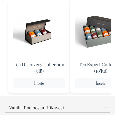
Tea Discovery Collection
Tea Expert Collec
(3'lü)
(10'lu))
İncele
İncele
Vanilla Rooibos'un Hikayesi