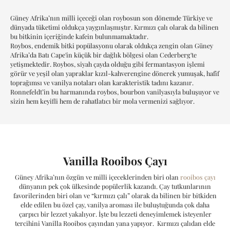
Vanilla Rooibos'un Hikayesi
Güney Afrika’nın milli içeceği olan roybosun son dönemde Türkiye ve
Vanilla Rooibos'un Detayı
dünyada tüketimi oldukça yaygınlaşmıştır. Kırmızı çalı olarak da bilinen
bu bitkinin içeriğinde kafein bulunmamaktadır.
Roybos, endemik bitki popülasyonu olarak oldukça zengin olan Güney
Afrika’da Batı Cape'in küçük bir dağlık bölgesi olan Cederberg'te
yetişmektedir. Roybos, siyah çayda olduğu gibi fermantasyon işlemi
görür ve yeşil olan yapraklar kızıl-kahverengine dönerek yumuşak, hafif
toprağımsı ve vanilya notaları olan karakteristik tadını kazanır.
Ronnefeldt’in bu harmanında roybos, bourbon vanilyasıyla buluşuyor ve
sizin hem keyifli hem de rahatlatıcı bir mola vermenizi sağlıyor.
Vanilla Rooibos Çayı
Güney Afrika’nın özgün ve milli içeceklerinden biri olan
rooibos çayı
dünyanın pek çok ülkesinde popülerlik kazandı. Çay tutkunlarının
favorilerinden biri olan ve “kırmızı çalı” olarak da bilinen bir bitkiden
elde edilen bu özel çay, vanilya aroması ile buluştuğunda çok daha
çarpıcı bir lezzet yakalıyor. İşte bu lezzeti deneyimlemek isteyenler
tercihini Vanilla Rooibos çayından yana yapıyor. Kırmızı çalıdan elde