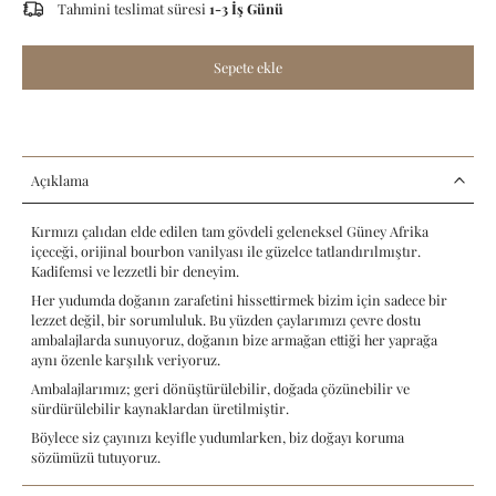
Tahmini teslimat süresi
1-3 İş Günü
Sepete ekle
Açıklama
Kırmızı çalıdan elde edilen tam gövdeli geleneksel Güney Afrika
içeceği, orijinal bourbon vanilyası ile güzelce tatlandırılmıştır.
Kadifemsi ve lezzetli bir deneyim.
Her yudumda doğanın zarafetini hissettirmek bizim için sadece bir
lezzet değil, bir sorumluluk. Bu yüzden çaylarımızı çevre dostu
ambalajlarda sunuyoruz, doğanın bize armağan ettiği her yaprağa
aynı özenle karşılık veriyoruz.
Ambalajlarımız; geri dönüştürülebilir, doğada çözünebilir ve
sürdürülebilir kaynaklardan üretilmiştir.
Böylece siz çayınızı keyifle yudumlarken, biz doğayı koruma
sözümüzü tutuyoruz.