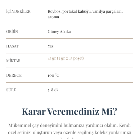
İÇİNDEKİLER
Roybos, portakal kabuğu, vanilya parçaları,
aroma
ORİJİN
Güney Afrika
HASAT
Yaz
45 gr (3 gr x 15 poşet)
MİKTAR
DERECE
100 °C
SÜRE
5-8 dk.
Karar Veremediniz Mi?
Mükemmel çay deneyimini bulmanıza yardımcı olalım. Kendi
özel setinizi oluşturun veya özenle seçilmiş koleksiyonlarımızı