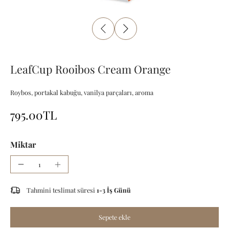
LeafCup Rooibos Cream Orange
Roybos, portakal kabuğu, vanilya parçaları, aroma
795.00TL
Miktar
Tahmini teslimat süresi
1-3 İş Günü
Sepete ekle