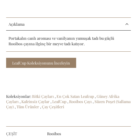
Açıklama
Portakalın canlı aroması ve vanilyanın yumuşak tadı bu güçlü
Rooibos çayına ilginç bir meyve tadı katıyor.
LeafCup Koleksiyonunu İnceleyin
Koleksiyonlar:
Bitki Çayları
,
En Çok Satan Leafcup
,
Güney Afrika
Çayları
,
Kafeinsiz Çaylar
,
LeafCup
,
Rooibos Çayı
,
Süzen Poşet (Sallama
Çay)
,
Tüm Ürünler
,
Çay Çeşitleri
ÇEŞİT
Rooibos