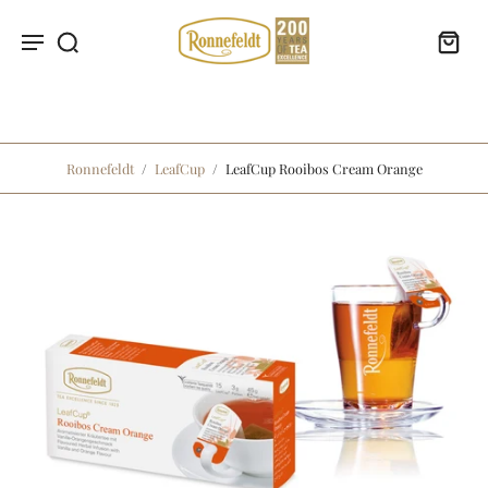
Ronnefeldt
/
LeafCup
/
LeafCup Rooibos Cream Orange