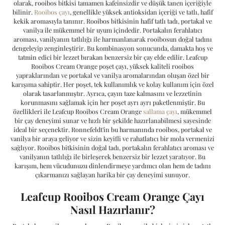
olarak, rooibos bitkisi tamamen kafeinsizdir ve düşük tanen içeriğiyle
bilinir.
Rooibos çayı
, genellikle yüksek antioksidan içeriği ve tatlı, hafif
kekik aromasıyla tanınır. Rooibos bitkisinin hafif tatlı tadı, portakal ve
vanilya ile mükemmel bir uyum içindedir. Portakalın ferahlatıcı
aroması, vanilyanın tatlılığı ile harmanlanarak rooibosun doğal tadını
dengeleyip zenginleştirir. Bu kombinasyon sonucunda, damakta hoş ve
tatmin edici bir lezzet bırakan benzersiz bir çay elde edilir. Leafcup
Rooibos Cream Orange poşet çayı, yüksek kaliteli rooibos
yapraklarından ve portakal ve vanilya aromalarından oluşan özel bir
karışıma sahiptir. Her poşet, tek kullanımlık ve kolay kullanım için özel
olarak tasarlanmıştır. Ayrıca, çayın taze kalmasını ve lezzetinin
korunmasını sağlamak için her poşet ayrı ayrı paketlenmiştir. Bu
özellikleri ile Leafcup Rooibos Cream Orange
sallama çayı
, mükemmel
bir çay deneyimi sunar ve hızlı bir şekilde hazırlanabilmesi sayesinde
ideal bir seçenektir. Ronnefeldt'in bu harmanında rooibos, portakal ve
vanilya bir araya geliyor ve sizin keyifli ve rahatlatıcı bir mola vermenizi
sağlıyor. Rooibos bitkisinin doğal tadı, portakalın ferahlatıcı aroması ve
vanilyanın tatlılığı ile birleşerek benzersiz bir lezzet yaratıyor. Bu
karışım, hem vücudunuzu dinlendirmeye yardımcı olan hem de tadını
çıkarmanızı sağlayan harika bir çay deneyimi sunuyor.
Leafcup Rooibos Cream Orange Çayı
Nasıl Hazırlanır?