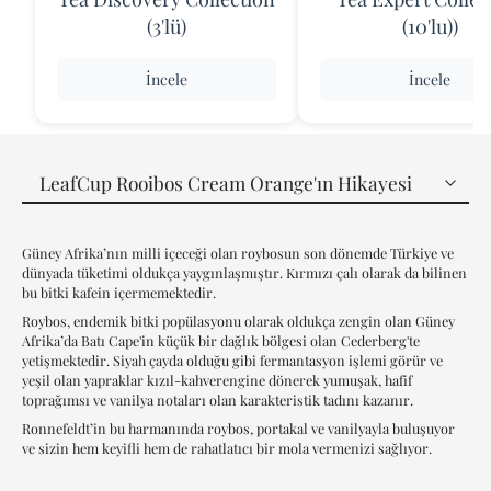
(3'lü)
(10'lu))
İncele
İncele
LeafCup Rooibos Cream Orange'ın Hikayesi
LeafCup Rooibos Cream Orange'ın Hikayesi
Güney Afrika’nın milli içeceği olan roybosun son dönemde Türkiye ve
LeafCup Rooibos Cream Orange'ın Detayı
dünyada tüketimi oldukça yaygınlaşmıştır. Kırmızı çalı olarak da bilinen
bu bitki kafein içermemektedir.
Roybos, endemik bitki popülasyonu olarak oldukça zengin olan Güney
Afrika’da Batı Cape'in küçük bir dağlık bölgesi olan Cederberg'te
yetişmektedir. Siyah çayda olduğu gibi fermantasyon işlemi görür ve
yeşil olan yapraklar kızıl-kahverengine dönerek yumuşak, hafif
toprağımsı ve vanilya notaları olan karakteristik tadını kazanır.
Ronnefeldt’in bu harmanında roybos, portakal ve vanilyayla buluşuyor
ve sizin hem keyifli hem de rahatlatıcı bir mola vermenizi sağlıyor.