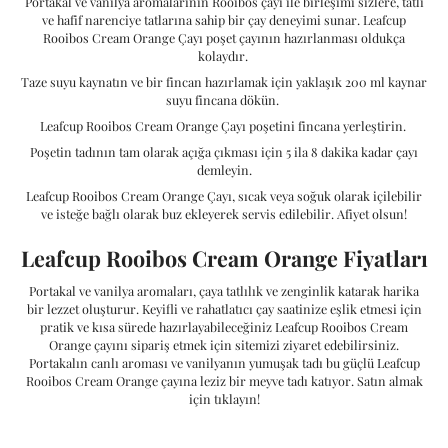
Portakal ve vanilya aromalarının Rooibos çayı ile birleşimi sizlere, tatlı
ve hafif narenciye tatlarına sahip bir çay deneyimi sunar. Leafcup
Rooibos Cream Orange Çayı poşet çayının hazırlanması oldukça
kolaydır.
Taze suyu kaynatın ve bir fincan hazırlamak için yaklaşık 200 ml kaynar
suyu fincana dökün.
Leafcup Rooibos Cream Orange Çayı poşetini fincana yerleştirin.
Poşetin tadının tam olarak açığa çıkması için 5 ila 8 dakika kadar çayı
demleyin.
Leafcup Rooibos Cream Orange Çayı, sıcak veya soğuk olarak içilebilir
ve isteğe bağlı olarak buz ekleyerek servis edilebilir. Afiyet olsun!
Leafcup Rooibos Cream Orange Fiyatları
Portakal ve vanilya aromaları, çaya tatlılık ve zenginlik katarak harika
bir lezzet oluşturur. Keyifli ve rahatlatıcı çay saatinize eşlik etmesi için
pratik ve kısa sürede hazırlayabileceğiniz Leafcup Rooibos Cream
Orange çayını sipariş etmek için sitemizi ziyaret edebilirsiniz.
Portakalın canlı aroması ve vanilyanın yumuşak tadı bu güçlü Leafcup
Rooibos Cream Orange çayına leziz bir meyve tadı katıyor. Satın almak
için tıklayın!