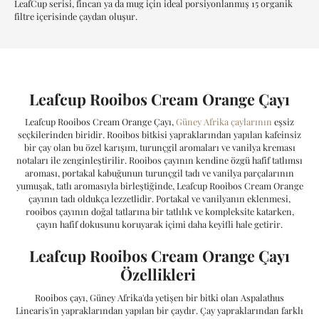
LeafCup serisi, fincan ya da mug için ideal porsiyonlanmış 15 organik
filtre içerisinde çaydan oluşur.
Leafcup Rooibos Cream Orange Çayı
Leafcup Rooibos Cream Orange Çayı,
Güney Afrika çaylarının
eşsiz
seçkilerinden biridir. Rooibos bitkisi yapraklarından yapılan kafeinsiz
bir çay olan bu özel karışım, turunçgil aromaları ve vanilya kreması
notaları ile zenginleştirilir. Rooibos çayının kendine özgü hafif tatlımsı
aroması, portakal kabuğunun turunçgil tadı ve vanilya parçalarının
yumuşak, tatlı aromasıyla birleştiğinde, Leafcup Rooibos Cream Orange
çayının tadı oldukça lezzetlidir. Portakal ve vanilyanın eklenmesi,
rooibos çayının doğal tatlarına bir tatlılık ve kompleksite katarken,
çayın hafif dokusunu koruyarak içimi daha keyifli hale getirir.
Leafcup Rooibos Cream Orange Çayı
Özellikleri
Rooibos çayı, Güney Afrika'da yetişen bir bitki olan Aspalathus
Linearis'in yapraklarından yapılan bir çaydır. Çay yapraklarından farklı