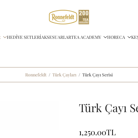
R
HEDİYE SETLERİ
AKSESUARLAR
TEA ACADEMY
HORECA
KE
Ronnefeldt
/
Türk Çayları
/
Türk Çayı Serisi
Türk Çayı Se
1,250.00TL