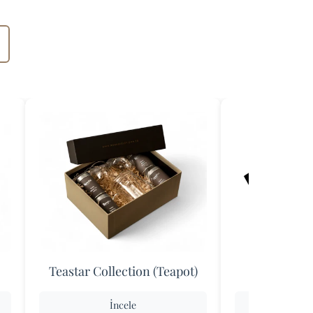
Teastar Collection (Teapot)
Teastar Whi
İncele
İ