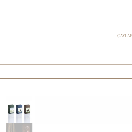
İçeriğe
atla
ÇAYLA
Ürün
bilgilerine
atla