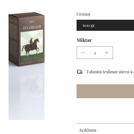
Gramaj
600 gr.
Miktar
Tahmini teslimat süresi
1
Açıklama