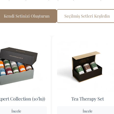
Kendi Setinizi Oluşturun
Seçilmiş Setleri Keşfedin
pert Collection (10'lu))
Tea Therapy Set
İncele
İncele