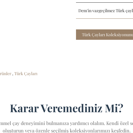
Dem'in vazgeçilmez Türk çayla
Türk Çayları Koleksiyonunu
rünler
,
Türk Çayları
Karar Veremediniz Mi?
mel çay deneyimini bulmanıza yardımcı olalım. Kendi özel se
oluşturun veya özenle seçilmiş koleksiyonlarımızı keşfedin.