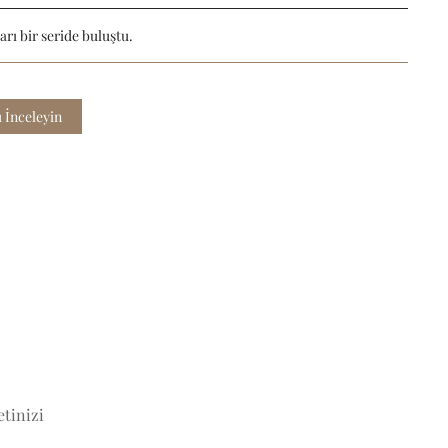
rı bir seride buluştu.
 İnceleyin
tinizi