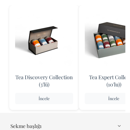
Tea Discovery Collection
Tea Expert Collec
(3'lü)
(10'lu))
İncele
İncele
Sekme başlığı