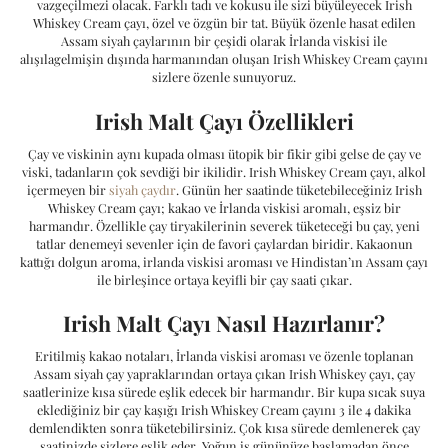
vazgeçilmezi olacak. Farklı tadı ve kokusu ile sizi büyüleyecek Irish
Whiskey Cream çayı, özel ve özgün bir tat. Büyük özenle hasat edilen
Assam siyah çaylarının bir çeşidi olarak İrlanda viskisi ile
alışılagelmişin dışında harmanından oluşan Irish Whiskey Cream çayını
sizlere özenle sunuyoruz.
Irish Malt Çayı Özellikleri
Çay ve viskinin aynı kupada olması ütopik bir fikir gibi gelse de çay ve
viski, tadanların çok sevdiği bir ikilidir. Irish Whiskey Cream çayı, alkol
içermeyen bir
siyah çaydır
. Günün her saatinde tüketebileceğiniz Irish
Whiskey Cream çayı; kakao ve İrlanda viskisi aromalı, eşsiz bir
harmandır. Özellikle çay tiryakilerinin severek tüketeceği bu çay, yeni
tatlar denemeyi sevenler için de favori çaylardan biridir. Kakaonun
kattığı dolgun aroma, irlanda viskisi aroması ve Hindistan’ın Assam çayı
ile birleşince ortaya keyifli bir çay saati çıkar.
Irish Malt Çayı Nasıl Hazırlanır?
Eritilmiş kakao notaları, İrlanda viskisi aroması ve özenle toplanan
Assam siyah çay yapraklarından ortaya çıkan Irish Whiskey çayı, çay
saatlerinize kısa sürede eşlik edecek bir harmandır. Bir kupa sıcak suya
eklediğiniz bir çay kaşığı Irish Whiskey Cream çayını 3 ile 4 dakika
demlendikten sonra tüketebilirsiniz. Çok kısa sürede demlenerek çay
saatinizde sizlere eşlik eder. Yoğun iş gününüze başlamadan önce