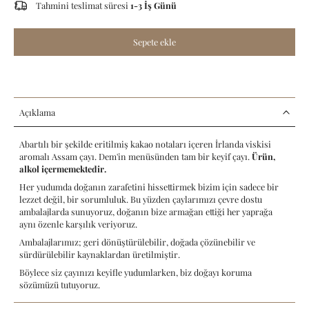
Tahmini teslimat süresi
1-3 İş Günü
Sepete ekle
Açıklama
Abartılı bir şekilde eritilmiş kakao notaları içeren İrlanda viskisi
aromalı Assam çayı. Dem'in menüsünden tam bir keyif çayı.
Ürün,
alkol içermemektedir.
Her yudumda doğanın zarafetini hissettirmek bizim için sadece bir
lezzet değil, bir sorumluluk. Bu yüzden çaylarımızı çevre dostu
ambalajlarda sunuyoruz, doğanın bize armağan ettiği her yaprağa
aynı özenle karşılık veriyoruz.
Ambalajlarımız; geri dönüştürülebilir, doğada çözünebilir ve
sürdürülebilir kaynaklardan üretilmiştir.
Böylece siz çayınızı keyifle yudumlarken, biz doğayı koruma
sözümüzü tutuyoruz.