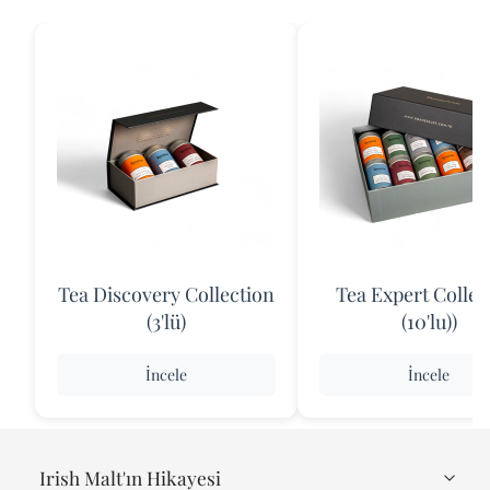
Tea Discovery Collection
Tea Expert Collec
(3'lü)
(10'lu))
İncele
İncele
Irish Malt'ın Hikayesi