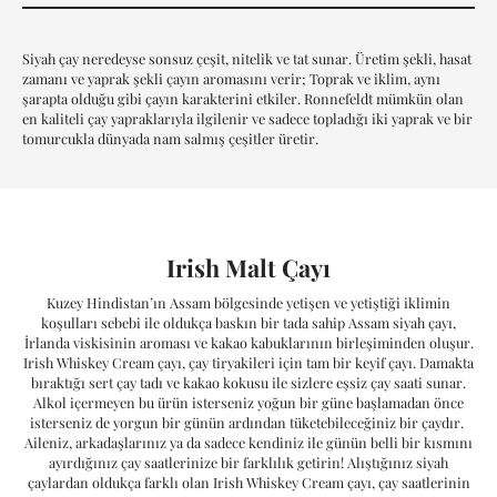
Irish Malt'ın Hikayesi
Siyah çay neredeyse sonsuz çeşit, nitelik ve tat sunar. Üretim şekli, hasat
Irish Malt'ın Detayı
zamanı ve yaprak şekli çayın aromasını verir; Toprak ve iklim, aynı
şarapta olduğu gibi çayın karakterini etkiler. Ronnefeldt mümkün olan
en kaliteli çay yapraklarıyla ilgilenir ve sadece topladığı iki yaprak ve bir
tomurcukla dünyada nam salmış çeşitler üretir.
Irish Malt Çayı
Kuzey Hindistan’ın Assam bölgesinde yetişen ve yetiştiği iklimin
koşulları sebebi ile oldukça baskın bir tada sahip Assam siyah çayı,
İrlanda viskisinin aroması ve kakao kabuklarının birleşiminden oluşur.
Irish Whiskey Cream çayı, çay tiryakileri için tam bir keyif çayı. Damakta
bıraktığı sert çay tadı ve kakao kokusu ile sizlere eşsiz çay saati sunar.
Alkol içermeyen bu ürün isterseniz yoğun bir güne başlamadan önce
isterseniz de yorgun bir günün ardından tüketebileceğiniz bir çaydır.
Aileniz, arkadaşlarınız ya da sadece kendiniz ile günün belli bir kısmını
ayırdığınız çay saatlerinize bir farklılık getirin! Alıştığınız siyah
çaylardan oldukça farklı olan Irish Whiskey Cream çayı, çay saatlerinin