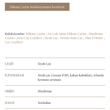
Dökme Çaylar Koleksiyonunu İnceleyin
Koleksiyonlar:
Dökme Çaylar
,
En Çok Satan Dökme Çaylar
,
Hindistan
Çayları
,
Kese Çay Çeşitleri
,
Siyah Çay
,
Teneke Kutu Çay
,
Tüm Ürünler
,
Çay Çeşitleri
ÇEŞİT
Siyah Çay
İÇİNDEKİLER
Siyah çay (Assam FOP), kakao kabukları, irlanda
kreması aroması
ORİJİN
Hindistan
HASAT
Sonbahar